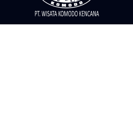
Call Center
Telepon
081805656999
Pesan Whatsapp
081805656999
081805656999
Informasi
Kontak
Blog