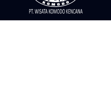
Call Center
Telepon
081805656999
Pesan Whatsapp
081805656999
081805656999
Informasi
Kontak
Blog