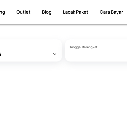
ng
Outlet
Blog
Lacak Paket
Cara Bayar
Tanggal Berangkat
S
OL MENANGGAL