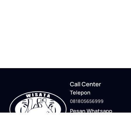
Call Center
Telepon
081805656999
Pesan Whatsapp
081805656999
081805656999