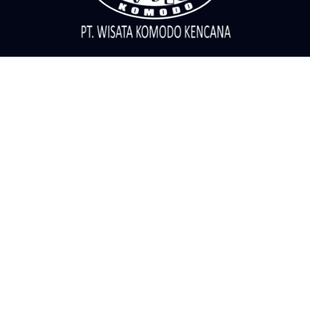
Call Center
Telepon
081805656999
Pesan Whatsapp
081805656999
081805656999
Informasi
Kontak
Blog