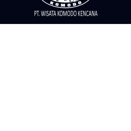
Call Center
Telepon
081805656999
Pesan Whatsapp
081805656999
081805656999
Informasi
Kontak
Blog